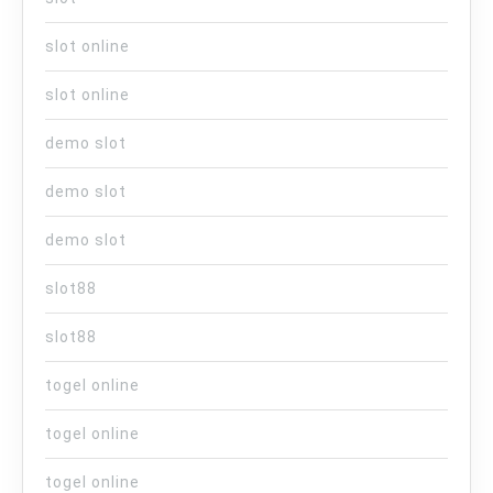
slot online
slot online
demo slot
demo slot
demo slot
slot88
slot88
togel online
togel online
togel online