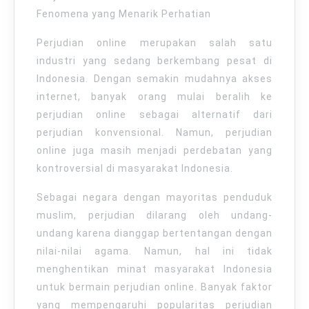
DI
Fenomena yang Menarik Perhatian
INDONESIA
Perjudian online merupakan salah satu
industri yang sedang berkembang pesat di
Indonesia. Dengan semakin mudahnya akses
internet, banyak orang mulai beralih ke
perjudian online sebagai alternatif dari
perjudian konvensional. Namun, perjudian
online juga masih menjadi perdebatan yang
kontroversial di masyarakat Indonesia.
Sebagai negara dengan mayoritas penduduk
muslim, perjudian dilarang oleh undang-
undang karena dianggap bertentangan dengan
nilai-nilai agama. Namun, hal ini tidak
menghentikan minat masyarakat Indonesia
untuk bermain perjudian online. Banyak faktor
yang mempengaruhi popularitas perjudian