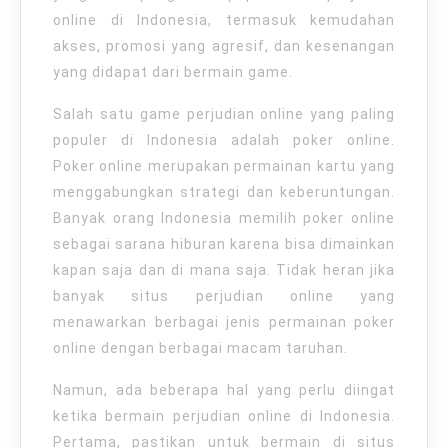
online di Indonesia, termasuk kemudahan
akses, promosi yang agresif, dan kesenangan
yang didapat dari bermain game.
Salah satu game perjudian online yang paling
populer di Indonesia adalah poker online.
Poker online merupakan permainan kartu yang
menggabungkan strategi dan keberuntungan.
Banyak orang Indonesia memilih poker online
sebagai sarana hiburan karena bisa dimainkan
kapan saja dan di mana saja. Tidak heran jika
banyak situs perjudian online yang
menawarkan berbagai jenis permainan poker
online dengan berbagai macam taruhan.
Namun, ada beberapa hal yang perlu diingat
ketika bermain perjudian online di Indonesia.
Pertama, pastikan untuk bermain di situs