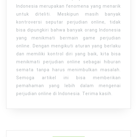
Indonesia merupakan fenomena yang menarik
untuk diteliti. Meskipun masih banyak
kontroversi seputar perjudian online, tidak
bisa dipungkiri bahwa banyak orang Indonesia
yang menikmati bermain game perjudian
online. Dengan mengikuti aturan yang berlaku
dan memiliki kontrol diri yang baik, kita bisa
menikmati perjudian online sebagai hiburan
semata tanpa harus menimbulkan masalah.
Semoga artikel ini bisa memberikan
pemahaman yang lebih dalam mengenai
perjudian online di Indonesia. Terima kasih.