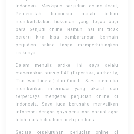
Indonesia. Meskipun perjudian online ilegal,
Pemerintah Indonesia masih belum
memberlakukan hukuman yang tegas bagi
para penjudi online. Namun, hal ini tidak
berarti kita bisa sembarangan bermain
perjudian online tanpa memperhitungkan
risikonya.
Dalam menulis artikel ini, saya selalu
menerapkan prinsip EAT (Expertise, Authority,
Trustworthiness) dari Google. Saya mencoba
memberikan informasi yang akurat dan
terpercaya mengenai perjudian online di
Indonesia. Saya juga berusaha menyajikan
informasi dengan gaya penulisan casual agar
lebih mudah dipahami oleh pembaca.
Secara keseluruhan, perjudian online di