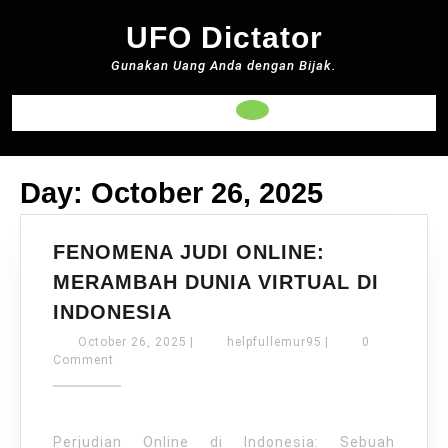
Skip
UFO Dictator
to
content
Gunakan Uang Anda dengan Bijak.
Day:
October 26, 2025
FENOMENA JUDI ONLINE:
MERAMBAH DUNIA VIRTUAL DI
FENOMENA
INDONESIA
JUDI
October
helpfullemur95
October 26, 2025
|
helpfullemur95
|
0
ONLINE:
26,
Comment
MERAMBAH
2025
DUNIA
VIRTUAL
Perjudian Online di Indonesia: Sebuah