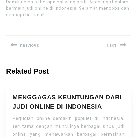
Demikianlah beberapa hal yang perlu Anda ingat dalam
bermain judi online di Indonesia. Selamat mencoba dan
semoga berhasil!
Post
navigation
PREVIOUS
NEXT
Previous
Next
post:
post:
Related Post
MENGGAGAS KEUNTUNGAN DARI
MENGGAG
JUDI ONLINE DI INDONESIA
KEUNTUN
Perjudian online semakin populer di Indonesia,
DARI
JUDI
terutama dengan munculnya berbagai situs judi
ONLINE
online yang menawarkan berbagai permainan