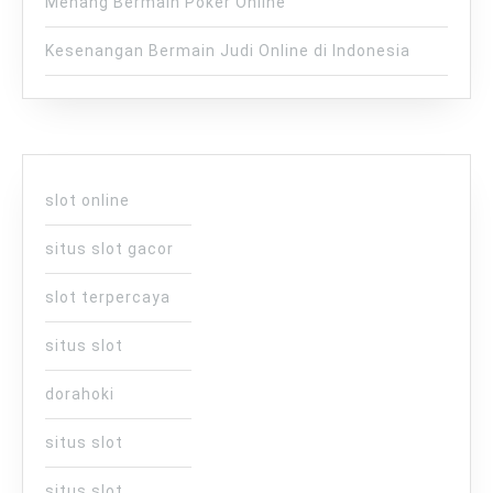
Menang Bermain Poker Online
Kesenangan Bermain Judi Online di Indonesia
slot online
situs slot gacor
slot terpercaya
situs slot
dorahoki
situs slot
situs slot