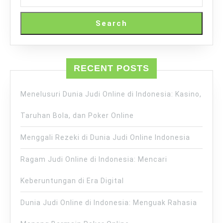
Search
RECENT POSTS
Menelusuri Dunia Judi Online di Indonesia: Kasino,
Taruhan Bola, dan Poker Online
Menggali Rezeki di Dunia Judi Online Indonesia
Ragam Judi Online di Indonesia: Mencari
Keberuntungan di Era Digital
Dunia Judi Online di Indonesia: Menguak Rahasia