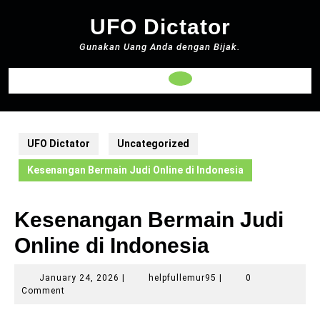
Skip
UFO Dictator
to
content
Gunakan Uang Anda dengan Bijak.
UFO Dictator
Uncategorized
Kesenangan Bermain Judi Online di Indonesia
Kesenangan Bermain Judi
Online di Indonesia
January
helpfullemur95
January 24, 2026
|
helpfullemur95
|
0
24,
Comment
2026