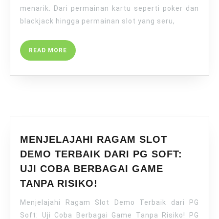
DI
menarik. Dari permainan kartu seperti poker dan
INDONESI
blackjack hingga permainan slot yang seru,
READ
READ MORE
MORE
MENJELAJAHI RAGAM SLOT
DEMO TERBAIK DARI PG SOFT:
UJI COBA BERBAGAI GAME
MENJELAJAHI
TANPA RISIKO!
RAGAM
Menjelajahi Ragam Slot Demo Terbaik dari PG
SLOT
DEMO
Soft: Uji Coba Berbagai Game Tanpa Risiko! PG