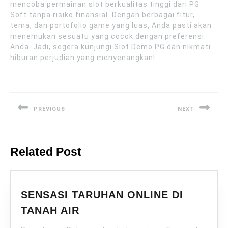
mencoba permainan slot berkualitas tinggi dari PG
Soft tanpa risiko finansial. Dengan berbagai fitur,
tema, dan portofolio game yang luas, Anda pasti akan
menemukan sesuatu yang cocok dengan preferensi
Anda. Jadi, segera kunjungi Slot Demo PG dan nikmati
hiburan perjudian yang menyenangkan!
Post
navigation
PREVIOUS
NEXT
Previous
Next
post:
post:
Related Post
SENSASI TARUHAN ONLINE DI
SENSASI
TANAH AIR
TARUHAN