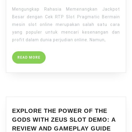
RAHASIA
Mengungkap Rahasia Memenangkan Jackpot
MEMENANGKAN
JACKPOT
Besar dengan Cek RTP Slot Pragmatic Bermain
BESAR
mesin slot online merupakan salah satu cara
DENGAN
yang populer untuk mencari kesenangan dan
CEK
profit dalam dunia perjudian online. Namun,
RTP
SLOT
READ
READ MORE
PRAGMATIC
MORE
EXPLORE THE POWER OF THE
GODS WITH ZEUS SLOT DEMO: A
EXPLO
REVIEW AND GAMEPLAY GUIDE