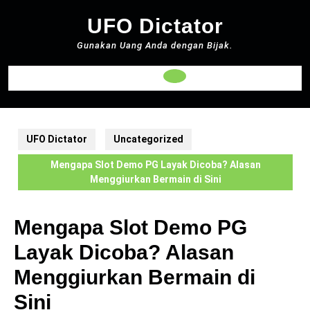
Skip
UFO Dictator
to
content
Gunakan Uang Anda dengan Bijak.
UFO Dictator
Uncategorized
Mengapa Slot Demo PG Layak Dicoba? Alasan
Menggiurkan Bermain di Sini
Mengapa Slot Demo PG
Layak Dicoba? Alasan
Menggiurkan Bermain di
Sini