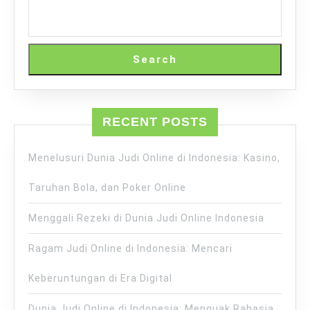
Search
RECENT POSTS
Menelusuri Dunia Judi Online di Indonesia: Kasino,
Taruhan Bola, dan Poker Online
Menggali Rezeki di Dunia Judi Online Indonesia
Ragam Judi Online di Indonesia: Mencari
Keberuntungan di Era Digital
Dunia Judi Online di Indonesia: Menguak Rahasia