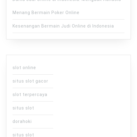
Menang Bermain Poker Online
Kesenangan Bermain Judi Online di Indonesia
slot online
situs slot gacor
slot terpercaya
situs slot
dorahoki
situs slot