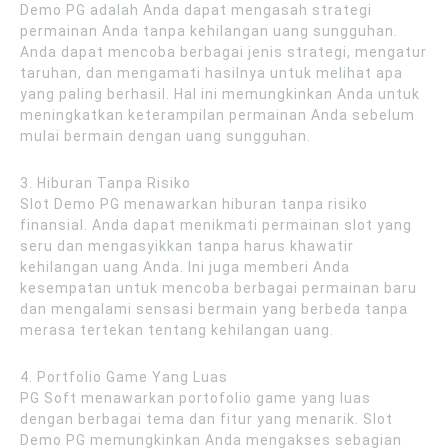
Demo PG adalah Anda dapat mengasah strategi
permainan Anda tanpa kehilangan uang sungguhan.
Anda dapat mencoba berbagai jenis strategi, mengatur
taruhan, dan mengamati hasilnya untuk melihat apa
yang paling berhasil. Hal ini memungkinkan Anda untuk
meningkatkan keterampilan permainan Anda sebelum
mulai bermain dengan uang sungguhan.
3. Hiburan Tanpa Risiko
Slot Demo PG menawarkan hiburan tanpa risiko
finansial. Anda dapat menikmati permainan slot yang
seru dan mengasyikkan tanpa harus khawatir
kehilangan uang Anda. Ini juga memberi Anda
kesempatan untuk mencoba berbagai permainan baru
dan mengalami sensasi bermain yang berbeda tanpa
merasa tertekan tentang kehilangan uang.
4. Portfolio Game Yang Luas
PG Soft menawarkan portofolio game yang luas
dengan berbagai tema dan fitur yang menarik. Slot
Demo PG memungkinkan Anda mengakses sebagian