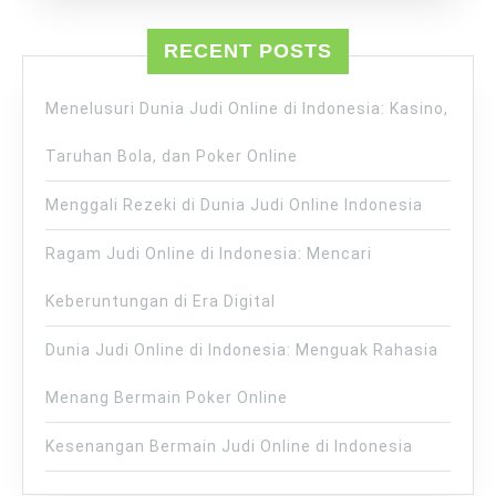
RECENT POSTS
Menelusuri Dunia Judi Online di Indonesia: Kasino,
Taruhan Bola, dan Poker Online
Menggali Rezeki di Dunia Judi Online Indonesia
Ragam Judi Online di Indonesia: Mencari
Keberuntungan di Era Digital
Dunia Judi Online di Indonesia: Menguak Rahasia
Menang Bermain Poker Online
Kesenangan Bermain Judi Online di Indonesia