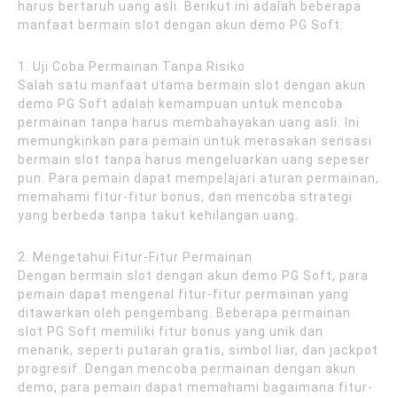
harus bertaruh uang asli. Berikut ini adalah beberapa
manfaat bermain slot dengan akun demo PG Soft:
1. Uji Coba Permainan Tanpa Risiko
Salah satu manfaat utama bermain slot dengan akun
demo PG Soft adalah kemampuan untuk mencoba
permainan tanpa harus membahayakan uang asli. Ini
memungkinkan para pemain untuk merasakan sensasi
bermain slot tanpa harus mengeluarkan uang sepeser
pun. Para pemain dapat mempelajari aturan permainan,
memahami fitur-fitur bonus, dan mencoba strategi
yang berbeda tanpa takut kehilangan uang.
2. Mengetahui Fitur-Fitur Permainan
Dengan bermain slot dengan akun demo PG Soft, para
pemain dapat mengenal fitur-fitur permainan yang
ditawarkan oleh pengembang. Beberapa permainan
slot PG Soft memiliki fitur bonus yang unik dan
menarik, seperti putaran gratis, simbol liar, dan jackpot
progresif. Dengan mencoba permainan dengan akun
demo, para pemain dapat memahami bagaimana fitur-